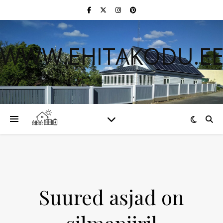
WWW.EHITAKODU.E
Suured asjad on