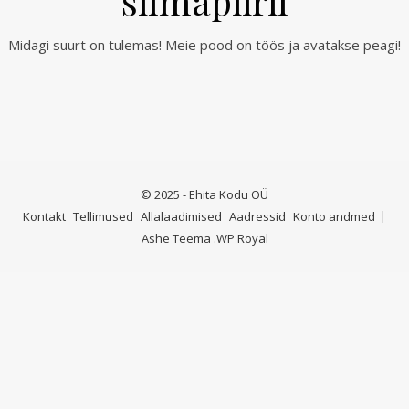
silmapiiril
Midagi suurt on tulemas! Meie pood on töös ja avatakse peagi!
© 2025 - Ehita Kodu OÜ
Kontakt
Tellimused
Allalaadimised
Aadressid
Konto andmed
Ashe Teema
.
WP Royal